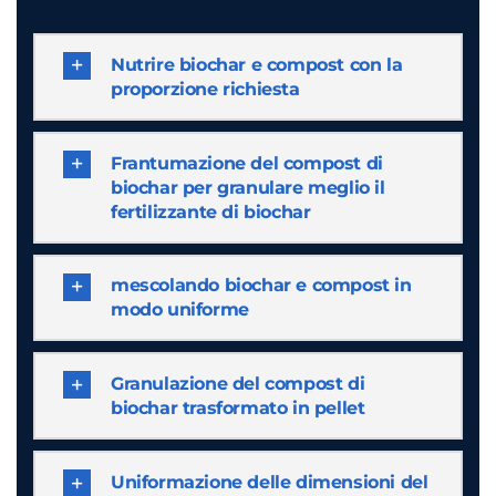
Nutrire biochar e compost con la
proporzione richiesta
Frantumazione del compost di
biochar per granulare meglio il
fertilizzante di biochar
mescolando biochar e compost in
modo uniforme
Granulazione del compost di
biochar trasformato in pellet
Uniformazione delle dimensioni del