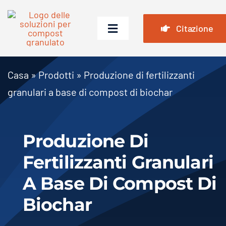
Vai
al
Citazione
Attiva/disattiva
contenuto
navigazione
Casa
Casa
»
Prodotti
»
Produzione di fertilizzanti
Prodotti
granulari a base di compost di biochar
Casi
Produzione Di
Domande frequenti
Fertilizzanti Granulari
Notizia
A Base Di Compost Di
Chi siamo
Biochar
Contattaci