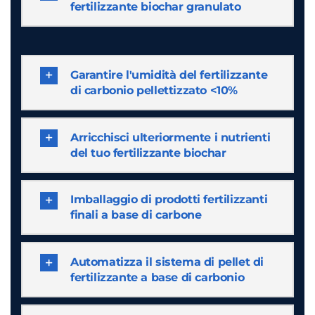
fertilizzante biochar granulato
Garantire l'umidità del fertilizzante
di carbonio pellettizzato <10%
Arricchisci ulteriormente i nutrienti
del tuo fertilizzante biochar
Imballaggio di prodotti fertilizzanti
finali a base di carbone
Automatizza il sistema di pellet di
fertilizzante a base di carbonio