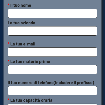
*
Il tuo nome
La tua azienda
*
La tua e-mail
*
Le tue materie prime
Il tuo numero di telefono(Includere il prefisso)
*
La tua capacità oraria