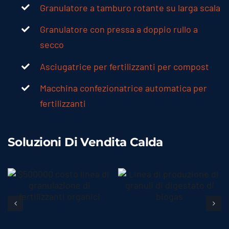
Granulatore a tamburo rotante su larga scala
Granulatore con pressa a doppio rullo a
secco
Asciugatrice per fertilizzanti per compost
Macchina confezionatrice automatica per
fertilizzanti
Soluzioni Di Vendita Calda
$500,000 Linea
Produzione di
di granulazione
granuli di
Dettagli
Dettagli
di fertilizzanti
fertilizzante