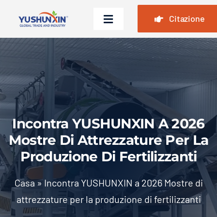
Vai
Citazione
al
Attiva/disattiva
contenuto
navigazione
Casa
Prodotti
Casi
Incontra YUSHUNXIN A 2026
Domande frequenti
Mostre Di Attrezzature Per La
Notizia
Produzione Di Fertilizzanti
Chi siamo
Casa
»
Incontra YUSHUNXIN a 2026 Mostre di
Contattaci
attrezzature per la produzione di fertilizzanti