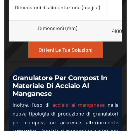
Dimensioni di alimentazione (maglia)
5
Dimensioni (mm)
4100*16
Ottieni Le Tue Soluzioni
Granulatore Per Compost In
Materiale Di Acciaio Al
Manganese
Inoltre, l'uso di
acciaio al manganese
nella
nuova tipologia di produzione di granulatori
per compost ne accresce ulteriormente
l'attrattiva. L'acciaio al manganese è noto per