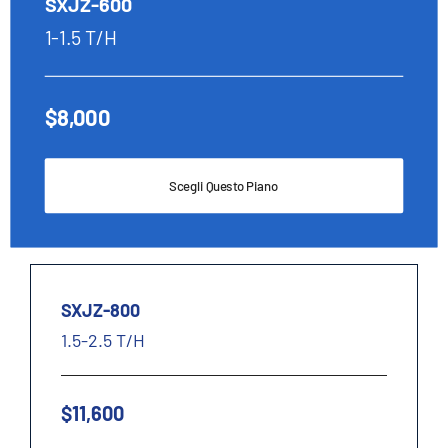
SXJZ-600
1-1.5 T/H
$8,000
Scegli Questo Piano
SXJZ-800
1.5-2.5 T/H
$11,600