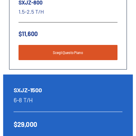
SXJZ-800
1.5-2.5 T/H
$11,600
Scegli Questo Piano
SXJZ-1500
6-8 T/H
$29,000