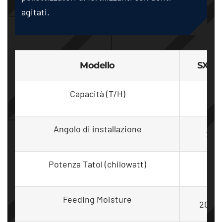
agitati.
Modello
SXJZ
Capacità (T/H)
1-1
Angolo di installazione
2-2
Potenza Tatol (chilowatt)
3
Feeding Moisture
20%-