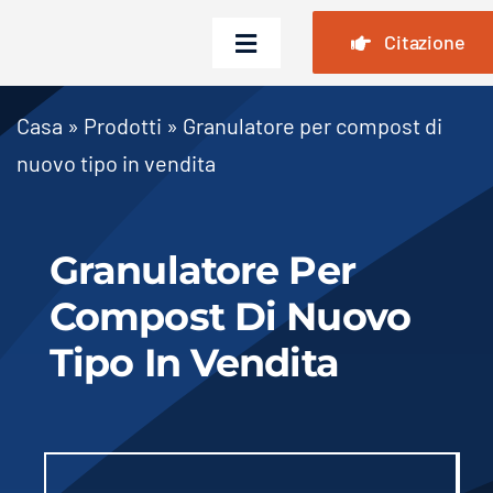
Vai
Citazione
al
Attiva/disattiva
contenuto
navigazione
Casa
Casa
»
Prodotti
»
Granulatore per compost di
nuovo tipo in vendita
Prodotti
Casi
Granulatore Per
Domande frequenti
Compost Di Nuovo
Notizia
Tipo In Vendita
Chi siamo
Contattaci