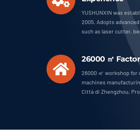
YUSHUNXIN was establ
2005.
Adopts advanced
such as laser cutter
,
be
26000
㎡ Facto
26000
㎡ workshop for 
machines manufacturi
Città di Zhengzhou, Pro