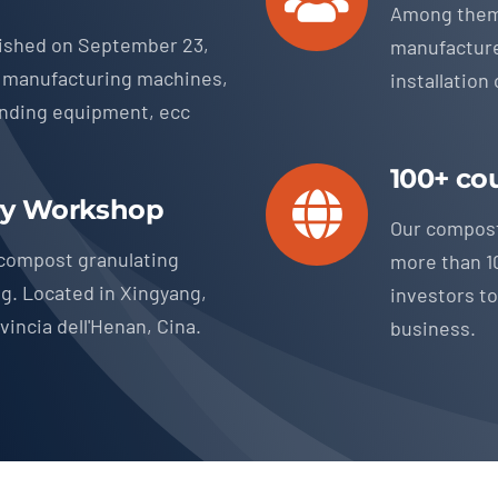
Among the
ished on September
23,
manufacture
 manufacturing machines
,
installation 
nding equipment
, ecc
100+
co
ry Workshop
Our compost 
compost granulating
more than
1
ng
.
Located in Xingyang
,
investors to
vincia dell'Henan, Cina.
business
.