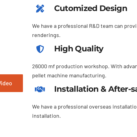
Cutomized Design
We have a professional R
&
D team can provi
renderings
.
High Quality
26000
mf production workshop
.
With advan
pellet machine manufacturing
.
Video
Installation
&
After-s
We have a professional overseas installati
installation
.