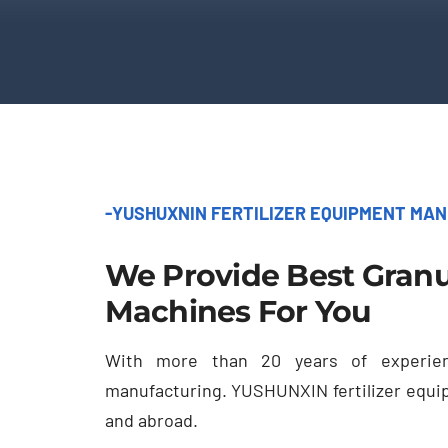
-
YUSHUXNIN FERTILIZER EQUIPMENT MA
We Provide Best Granu
Machines For You
With more than
20
years of experi
manufacturing
.
YUSHUNXIN fertilizer equi
and abroad
.