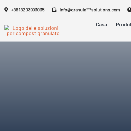
Vai
+86 18203993035
info@granula***solutions.com
al
contenuto
Casa
Prodot