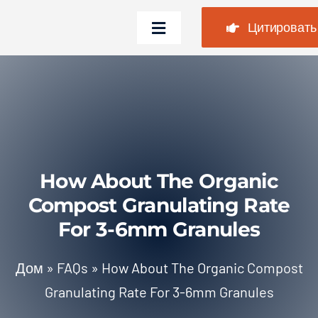
Перейти
Цитировать
к
Переключить
содержимому
навигацию
Дом
Продукты
Случаи
How About The Organic
Часто задаваемые вопр
Compost Granulating Rate
Новости
For 3-6mm Granules
О нас
Дом
»
FAQs
»
How About The Organic Compost
Связаться с нами
Granulating Rate For 3-6mm Granules