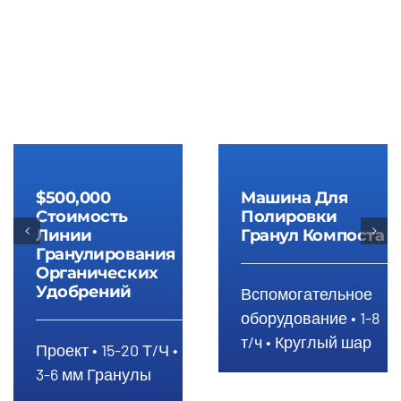
$500,000
Стоимость
Машина для
$500,000
Машина Для
линии
полировки
Стоимость
Полировки
гранулирования
гранул
Линии
Гранул Компоста
органических
компоста
Гранулирования
удобрений
Органических
Удобрений
Вспомогательное
оборудование • 1-8
т/ч • Круглый шар
Проект • 15-20 Т/Ч •
3-6 мм Гранулы