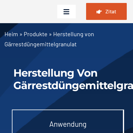
Zum
Zitat
Inhalt
Navigation
springen
umschalten
Heim
Heim
»
Produkte
»
Herstellung von
Gärrestdüngemittelgranulat
Produkte
Fälle
Herstellung Von
FAQ
Gärrestdüngemittelgra
Nachricht
Über uns
Kontaktieren Sie uns
Anwendung