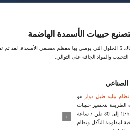
عند صنع الغاز الحيوي يهضم حبيبات السماد من السماد, هناك 3 الحلول التي يوصي بها معظم مصنعي ال
تحبيب والمواد الجافة على التوالي.
الصناعي
نظام بيليه طبل دوار
هو
 هذه الطريقة بتحضير حبيبات
سماد مخلفات الغاز الحيوي على نطاق واسع. تتراوح من 1t/h إلى 30 طن / ساعة
ية لمقاومة التآكل ونظام