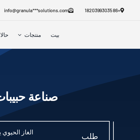
نتقل
info@granula***solutions.com
+86 18203993035
لى
لمحتوى
بيت
منتجات
حالا
صناعة حبيبات
الغاز الحيوي 
طلب