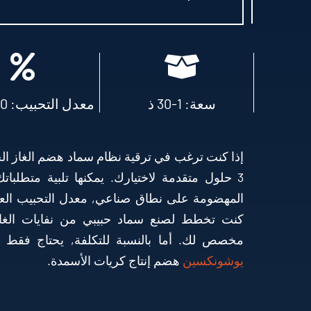
سعة: 1-30 ذ
معدل التحبيب: 90%-97%
إذا كنت ترغب في ترقية نظام سماد هضم الغاز الح
3 حلول متقدمة لاختيارك. يمكنها تلبية متطلب
المهضومة على نطاق صناعي, معدل التحبيب العالي
كنت تخطط لصنع سماد حبيبي من نفايات الغاز 
مخصص لك. أما بالنسبة للتكلفة, يحتاج فقط $100,000-$500,000 لجميع الآلات 
يوشونكسين
هضم إنتاج كريات الأسمدة.