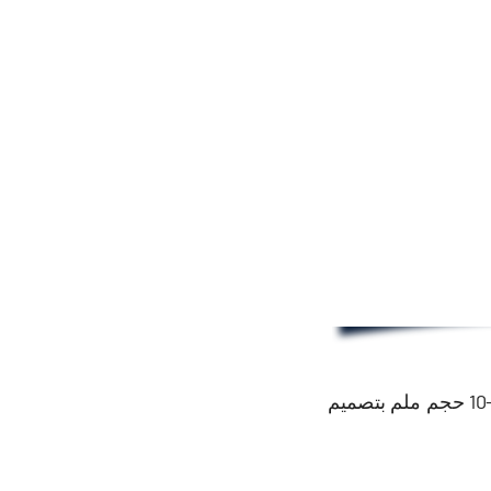
ما سبق 3 يمكن للحلول أن تلبي متطلباتك بشكل كامل لإنتاج أسمدة بقايا الغاز الحيوي الحبيبية 1-30 طن / ساعة القدرة و 1-10 حجم ملم بتصميم