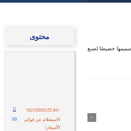
محتوى
أسمدة. لقد تم تصميمها خصيصًا لصنع
+86 18203993035
الاستعلام عن قوائم
الأسعار!