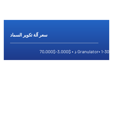
سعر آلة تكوير السماد
1-30 ذ • $3,000-$70,000
Granulator•
سعر آلة تكوير السماد