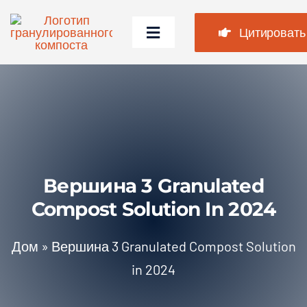
Перейти
к
Цитировать
Переключить
содержимому
навигацию
Дом
Продукты
Случаи
Часто задаваемые вопросы
Вершина 3
Granulated
Compost Solution In
2024
Новости
Дом
»
Вершина 3
Granulated Compost Solution
О нас
in
2024
Связаться с нами