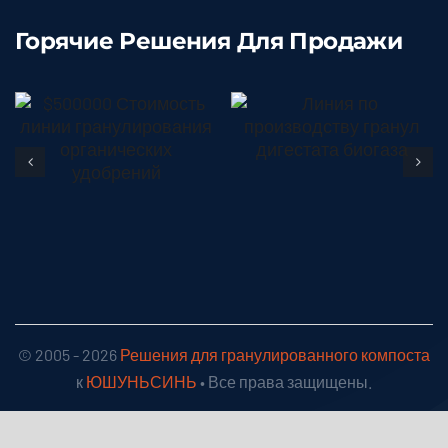
Горячие Решения Для Продажи
Производство
$500,000
гранулированных
Стоимость
Подробности
дигестатных
линии
удобрений
гранулирования
Подробности
органических
удобрений
© 2005 - 2026
Решения для гранулированного компоста
к
ЮШУНЬСИНЬ
• Все права защищены.